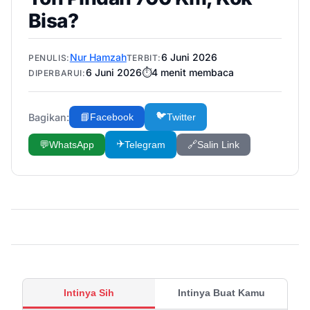
Bisa?
Nur Hamzah
6 Juni 2026
PENULIS:
TERBIT:
6 Juni 2026
⏱️
4
menit membaca
DIPERBARUI:
🐦
Bagikan:
📘
Facebook
Twitter
✈️
💬
WhatsApp
Telegram
🔗
Salin Link
Intinya Sih
Intinya Buat Kamu