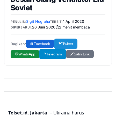
Soviet
Sigit Nugraha
1 April 2020
PENULIS:
TERBIT:
26 Juni 2020
⏱️
2
menit membaca
DIPERBARUI:
🐦
Bagikan:
📘
Facebook
Twitter
✈️
💬
WhatsApp
Telegram
🔗
Salin Link
Telset.id, Jakarta
– Ukraina harus