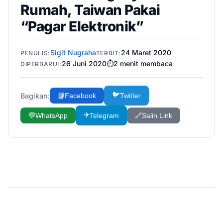
Rumah, Taiwan Pakai
“Pagar Elektronik”
Sigit Nugraha
24 Maret 2020
PENULIS:
TERBIT:
26 Juni 2020
⏱️
2
menit membaca
DIPERBARUI:
🐦
Bagikan:
📘
Facebook
Twitter
✈️
💬
WhatsApp
Telegram
🔗
Salin Link