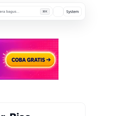
System
⌘K