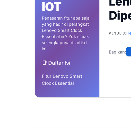
Len
IOT
Dip
Penasaran fitur apa saja
yang hadir di perangkat
Lenovo Smart Clock
He
PENULIS:
Essential ini? Yuk simak
selengkapnya di artikel
ini.
Bagikan:
📑 Daftar Isi
Fitur Lenovo Smart
Clock Essential