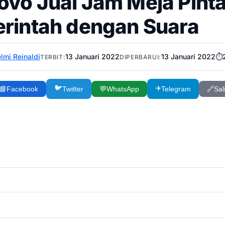
ovo Jual Jam Meja Pinta
erintah dengan Suara
lmi Reinaldi
13 Januari 2022
13 Januari 2022
⏱️
TERBIT:
DIPERBARUI:
🐦
✈️
📘
Facebook
Twitter
💬
WhatsApp
Telegram
🔗
Sal