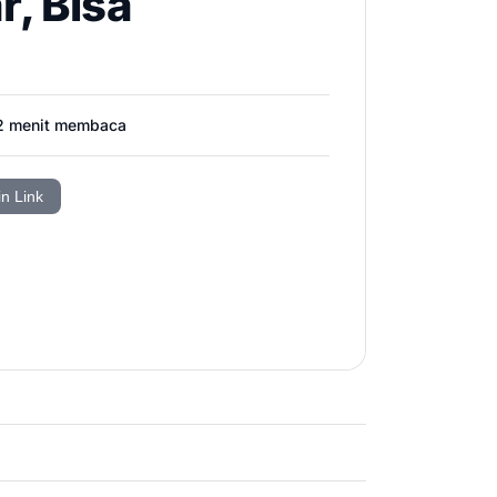
r, Bisa
2
menit membaca
in Link