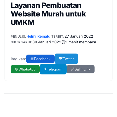
Layanan Pembuatan
Website Murah untuk
UMKM
Helmi Reinaldi
27 Januari 2022
PENULIS:
TERBIT:
30 Januari 2022
⏱️
2
menit membaca
DIPERBARUI:
🐦
Bagikan:
📘
Facebook
Twitter
✈️
💬
WhatsApp
Telegram
🔗
Salin Link