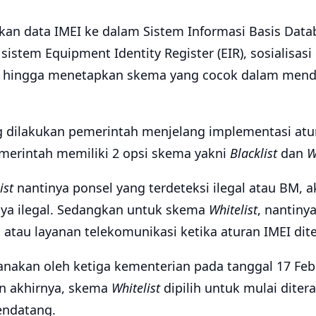
n data IMEI ke dalam Sistem Informasi Basis Data
 sistem Equipment Identity Register (EIR), sosialisas
, hingga menetapkan skema yang cocok dalam mendet
g dilakukan pemerintah menjelang implementasi atu
erintah memiliki 2 opsi skema yakni
Blacklist
dan
W
ist
nantinya ponsel yang terdeteksi ilegal atau BM,
lnya ilegal. Sedangkan untuk skema
Whitelist
, nantinya
atau layanan telekomunikasi ketika aturan IMEI dit
anakan oleh ketiga kementerian pada tanggal 17 Feb
an akhirnya, skema
Whitelist
dipilih untuk mulai diter
endatang.