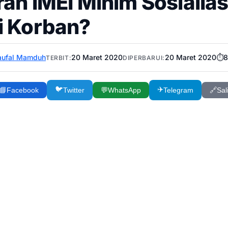
ran IMEI Minim Sosialia
i Korban?
aufal Mamduh
20 Maret 2020
20 Maret 2020
⏱️
8
TERBIT:
DIPERBARUI:
🐦
✈️
📘
Facebook
Twitter
💬
WhatsApp
Telegram
🔗
Sal