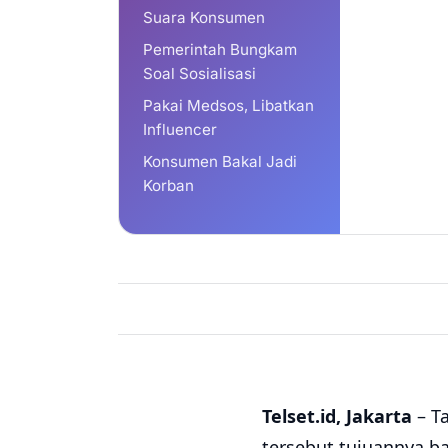
Suara Konsumen
Pemerintah Bungkam
Soal Sosialisasi
Pakai Medsos, Libatkan
Influencer
Konsumen Bakal Jadi
Korban
Telset.id, Jakarta
– T
tersebut tujuannya b