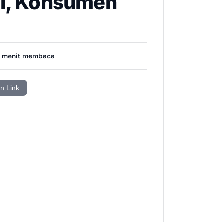
si, Konsumen
menit membaca
in Link