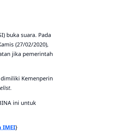
I) buka suara. Pada
amis (27/02/2020),
tan jika pemerintah
 dimiliki Kemenperin
elist
.
BINA ini untuk
n IMEI
}