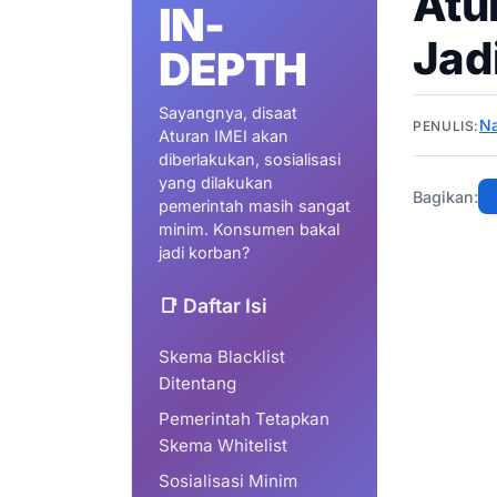
Atu
IN-
Jad
DEPTH
Sayangnya, disaat
N
PENULIS:
Aturan IMEI akan
diberlakukan, sosialisasi
yang dilakukan
Bagikan:
pemerintah masih sangat
minim. Konsumen bakal
jadi korban?
📑 Daftar Isi
Skema Blacklist
Ditentang
Pemerintah Tetapkan
Skema Whitelist
Sosialisasi Minim