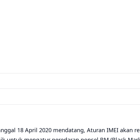
anggal 18 April 2020 mendatang, Aturan IMEI akan re
aik untuk mengatur peredaran ponsel BM (Black Marke