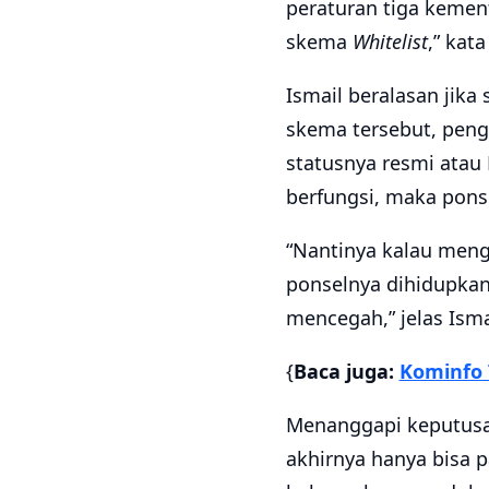
peraturan tiga kement
skema
Whitelist
,” kat
Ismail beralasan jika
skema tersebut, peng
statusnya resmi atau
berfungsi, maka ponse
“Nantinya kalau me
ponselnya dihidupkan 
mencegah,” jelas Isma
{
Baca juga:
Kominfo 
Menanggapi keputusan
akhirnya hanya bisa 