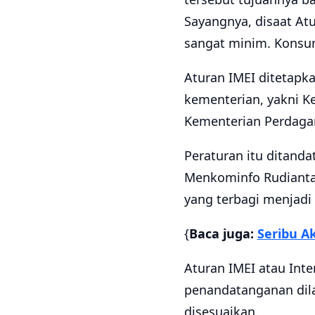
Sayangnya, disaat Atu
sangat minim. Konsum
Aturan IMEI ditetapka
kementerian, yakni K
Kementerian Perdaga
Peraturan itu ditand
Menkominfo Rudiantar
yang terbagi menjadi
{
Baca juga:
Seribu Ak
Aturan IMEI atau Inte
penandatanganan dila
disesuaikan.