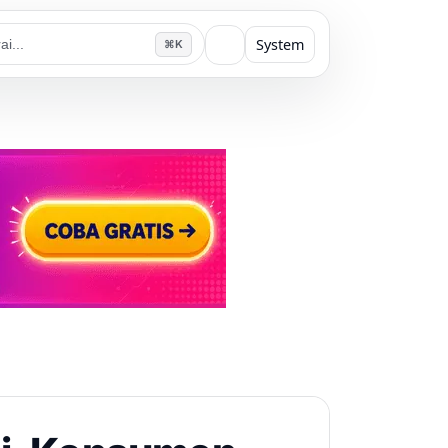
System
⌘K