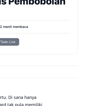
sus Pembobolan
️
2
menit membaca

Salin Link
rtu. Di sana hanya
rd tak pula memiliki