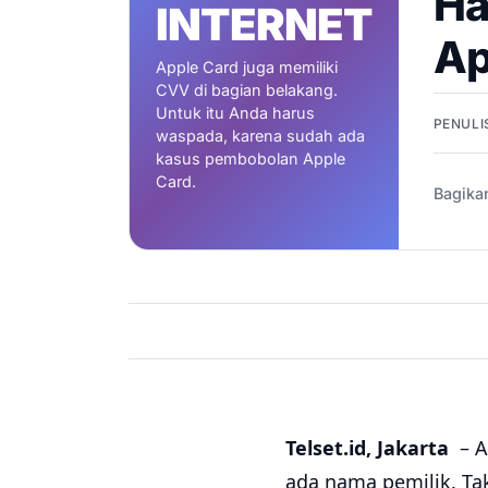
Ha
INTERNET
Ap
Apple Card juga memiliki
CVV di bagian belakang.
Untuk itu Anda harus
PENULI
waspada, karena sudah ada
kasus pembobolan Apple
Card.
Bagika
Telset.id, Jakarta
– A
ada nama pemilik. Ta