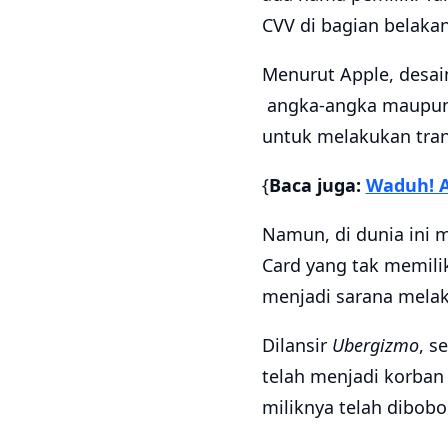
CVV di bagian belaka
Menurut Apple, desa
angka-angka maupun C
untuk melakukan tran
{
Baca juga:
Waduh! A
Namun, di dunia ini 
Card yang tak memili
menjadi sarana mela
Dilansir
Ubergizmo
, s
telah menjadi korban
miliknya telah dibob