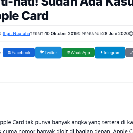
ti-hati! Sudah Ada Ka
ple Card
Sigit Nugraha
10 Oktober 2019
28 Juni 2020
⏱
S:
TERBIT:
DIPERBARUI:
🐦
✈️
n:
📘
Facebook
Twitter
💬
WhatsApp
Telegram

pple Card tak punya banyak angka yang tertera di ka
k cuma nomor banyak digit di bagian depan, Apple Ca