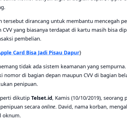
ng.
in tersebut dirancang untuk membantu mencegah pe
VV yang biasanya terdapat di kartu masih bisa dip
saksi pembelian.
pple Card Bisa Jadi Pisau Dapur
}
memang tidak ada sistem keamanan yang sempurna. 
ki nomor di bagian depan maupun CVV di bagian bel
kukan penipuan.
eperti dikutip
Telset.id
, Kamis (10/10/2019), seorang
 penipuan secara
online
. David, nama korban, menga
ol oknum.