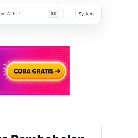
System
⌘K