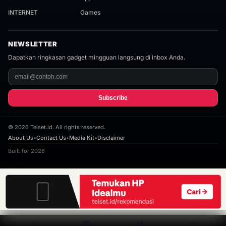
INTERNET
Games
NEWSLETTER
Dapatkan ringkasan gadget mingguan langsung di inbox Anda.
Subscribe
©
2026
Telset.id. All rights reserved.
About Us
•
Contact Us
•
Media Kit
•
Disclaimer
Built for 2026
⌂
▦
⇄
⌕