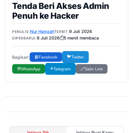
Tenda Beri Akses Admin
Penuh ke Hacker
Nur Hamzah
9 Juli 2026
PENULIS:
TERBIT:
9 Juli 2026
⏱️
5
menit membaca
DIPERBARUI:
🐦
Bagikan:
📘
Facebook
Twitter
✈️
💬
WhatsApp
Telegram
🔗
Salin Link
Intinya Sih
Intinya Buat Kamu