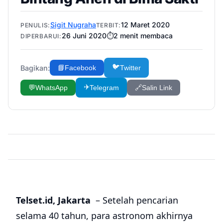
Sigit Nugraha
12 Maret 2020
PENULIS:
TERBIT:
26 Juni 2020
⏱️
2
menit membaca
DIPERBARUI:
🐦
Bagikan:
📘
Facebook
Twitter
✈️
💬
WhatsApp
Telegram
🔗
Salin Link
Telset.id, Jakarta
– Setelah pencarian
selama 40 tahun, para astronom akhirnya