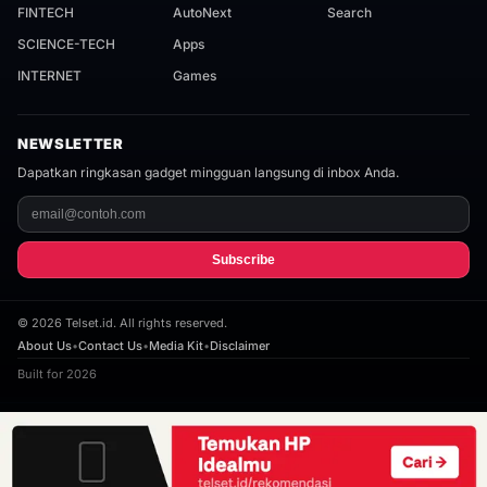
FINTECH
AutoNext
Search
SCIENCE-TECH
Apps
INTERNET
Games
NEWSLETTER
Dapatkan ringkasan gadget mingguan langsung di inbox Anda.
Subscribe
©
2026
Telset.id. All rights reserved.
About Us
•
Contact Us
•
Media Kit
•
Disclaimer
Built for 2026