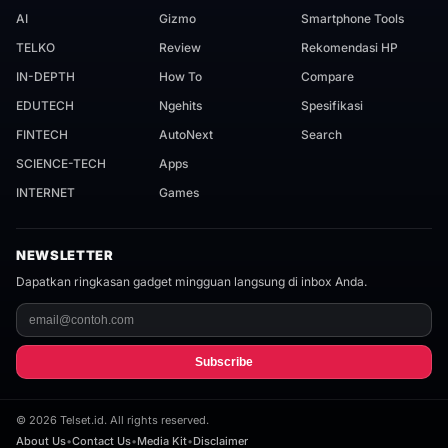
AI
Gizmo
Smartphone Tools
TELKO
Review
Rekomendasi HP
IN-DEPTH
How To
Compare
EDUTECH
Ngehits
Spesifikasi
FINTECH
AutoNext
Search
SCIENCE-TECH
Apps
INTERNET
Games
NEWSLETTER
Dapatkan ringkasan gadget mingguan langsung di inbox Anda.
Subscribe
©
2026
Telset.id. All rights reserved.
About Us
•
Contact Us
•
Media Kit
•
Disclaimer