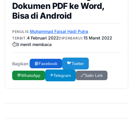
Dokumen PDF ke Word,
Bisa di Android
Muhammad Faisal Hadi Putra
PENULIS:
4 Februari 2022
15 Maret 2022
TERBIT:
DIPERBARUI:
⏱️
3
menit membaca
🐦
Bagikan:
📘
Facebook
Twitter
✈️
💬
WhatsApp
Telegram
🔗
Salin Link