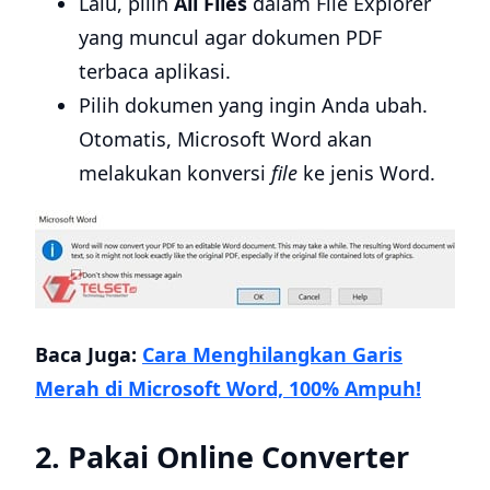
Lalu, pilih
All Files
dalam File Explorer
yang muncul agar dokumen PDF
terbaca aplikasi.
Pilih dokumen yang ingin Anda ubah.
Otomatis, Microsoft Word akan
melakukan konversi
file
ke jenis Word.
Baca Juga:
Cara Menghilangkan Garis
Merah di Microsoft Word, 100% Ampuh!
2. Pakai Online Converter