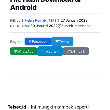
Android
Helmi Reinaldi
27 Januari 2022
PENULIS:
TERBIT:
30 Januari 2022
⏱️
2
menit membaca
DIPERBARUI:
🐦
Bagikan:
📘
Facebook
Twitter
✈️
💬
WhatsApp
Telegram
🔗
Salin Link
Telset.id
– Ini mungkin tampak seperti