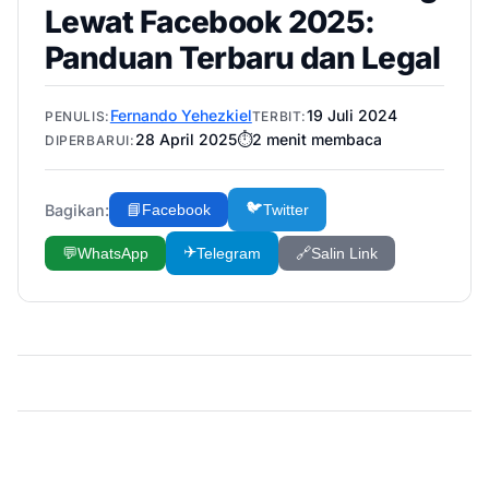
Lewat Facebook 2025:
Panduan Terbaru dan Legal
Fernando Yehezkiel
19 Juli 2024
PENULIS:
TERBIT:
28 April 2025
⏱️
2
menit membaca
DIPERBARUI:
🐦
Bagikan:
📘
Facebook
Twitter
✈️
💬
WhatsApp
Telegram
🔗
Salin Link