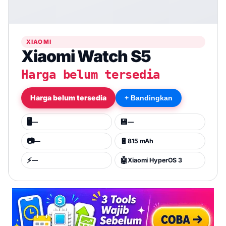
XIAOMI
Xiaomi Watch S5
Harga belum tersedia
Harga belum tersedia
+ Bandingkan
🖥️
💾
—
—
📷
🔋
—
815 mAh
⚡
🤖
—
Xiaomi HyperOS 3