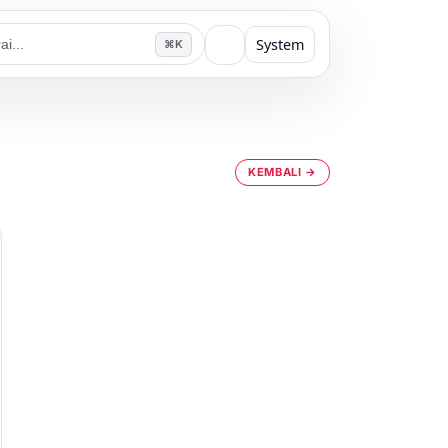
System
⌘K
KEMBALI →