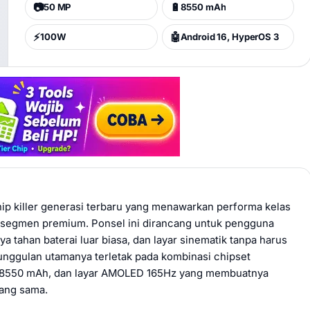
📷
🔋
50 MP
8550 mAh
⚡
🤖
100W
Android 16, HyperOS 3
hip killer generasi terbaru yang menawarkan performa kelas
i segmen premium. Ponsel ini dirancang untuk pengguna
 tahan baterai luar biasa, dan layar sinematik tanpa harus
nggulan utamanya terletak pada kombinasi chipset
asa 8550 mAh, dan layar AMOLED 165Hz yang membuatnya
yang sama.