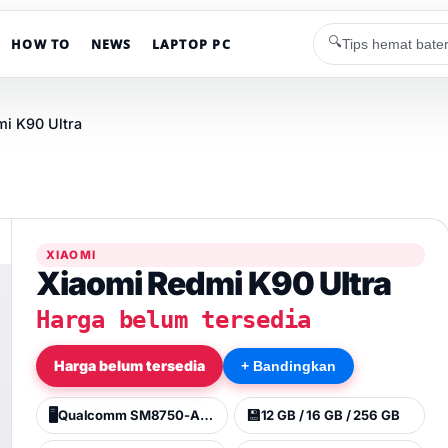
🔍
HOW TO
NEWS
LAPTOP PC
i K90 Ultra
XIAOMI
Xiaomi Redmi K90 Ultra
Harga belum tersedia
Harga belum tersedia
+ Bandingkan
🖥️
💾
Qualcomm SM8750-AB Snapdragon 8 Elite (3 nm)
12 GB / 16 GB / 256 GB