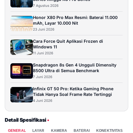
Beli
7 Agustus 2026
Honor X80 Pro Max Resmi: Baterai 11.000
OPPO Find X8 Pro 16/512GB - Space Black
mAh, Layar 10.000 Nit
23 Juni 2026
Rp 18.499.000
16GB / 512GB
Cara Force Quit Aplikasi Frozen di
Beli
Windows 11
11 Juni 2026
Snapdragon 8s Gen 4 Ungguli Dimensity
8500 Ultra di Semua Benchmark
7 Juni 2026
Infinix GT 50 Pro: Ketika Gaming Phone
Tidak Hanya Soal Frame Rate Tertinggi
4 Juni 2026
Detail Spesifikasi
•
GENERAL
LAYAR
KAMERA
BATERAI
KONEKTIVITAS
P