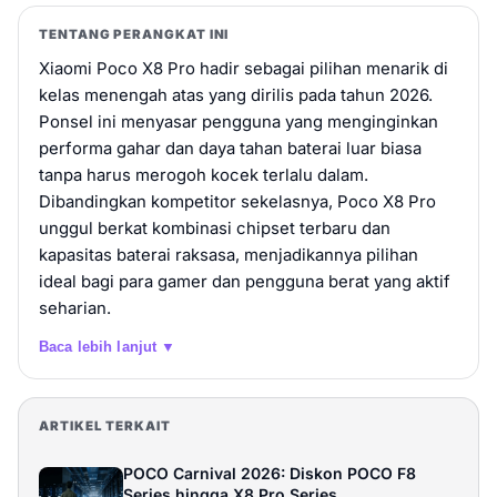
POCO X8 Pro Yellow 12 GB + 512 GB
TENTANG PERANGKAT INI
Rp 6.599.000
12 GB / 512 GB
Xiaomi Poco X8 Pro hadir sebagai pilihan menarik di
Beli
kelas menengah atas yang dirilis pada tahun 2026.
Ponsel ini menyasar pengguna yang menginginkan
POCO X8 Pro Max Blue 12 GB + 256 GB
performa gahar dan daya tahan baterai luar biasa
tanpa harus merogoh kocek terlalu dalam.
Rp 7.499.000
12 GB / 256 GB
Dibandingkan kompetitor sekelasnya, Poco X8 Pro
unggul berkat kombinasi chipset terbaru dan
Beli
kapasitas baterai raksasa, menjadikannya pilihan
ideal bagi para gamer dan pengguna berat yang aktif
POCO X8 Pro Max Blue 12 GB + 512 GB
seharian.
Rp 7.999.000
12 GB / 512 GB
Baca lebih lanjut ▼
Beli
ARTIKEL TERKAIT
OPPO Find X8 Pro 16/512GB - Pearl White
Rp 18.499.000
16GB / 512GB
POCO Carnival 2026: Diskon POCO F8
Series hingga X8 Pro Series