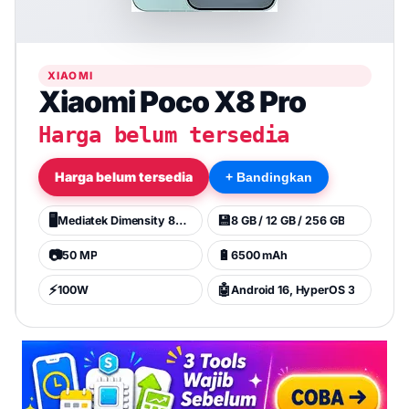
XIAOMI
Xiaomi Poco X8 Pro
Harga belum tersedia
Harga belum tersedia
+ Bandingkan
🖥️
💾
Mediatek Dimensity 8500 Ultra (4 nm)
8 GB / 12 GB / 256 GB
📷
🔋
50 MP
6500 mAh
⚡
🤖
100W
Android 16, HyperOS 3