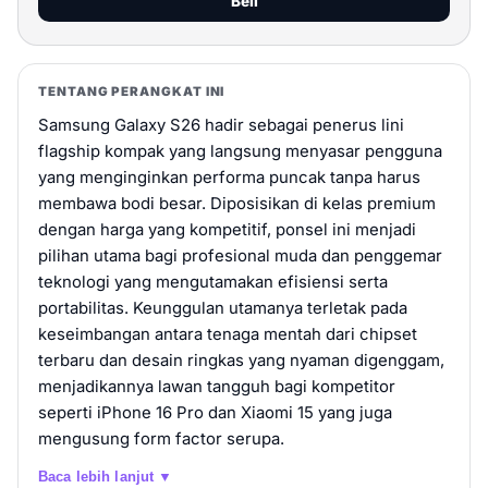
Beli
Samsung Galaxy S26
TENTANG PERANGKAT INI
Rp 19.499.000
12GB / 512GB
Samsung Galaxy S26 hadir sebagai penerus lini
Beli
flagship kompak yang langsung menyasar pengguna
yang menginginkan performa puncak tanpa harus
Samsung Galaxy S26+
membawa bodi besar. Diposisikan di kelas premium
dengan harga yang kompetitif, ponsel ini menjadi
Rp 22.499.000
12GB / 512GB
pilihan utama bagi profesional muda dan penggemar
teknologi yang mengutamakan efisiensi serta
Beli
portabilitas. Keunggulan utamanya terletak pada
keseimbangan antara tenaga mentah dari chipset
Samsung Galaxy S26 Ultra
terbaru dan desain ringkas yang nyaman digenggam,
Rp 24.499.000
12GB / 256GB
menjadikannya lawan tangguh bagi kompetitor
seperti iPhone 16 Pro dan Xiaomi 15 yang juga
Beli
mengusung form factor serupa.
Baca lebih lanjut ▼
Samsung Galaxy S26 Ultra