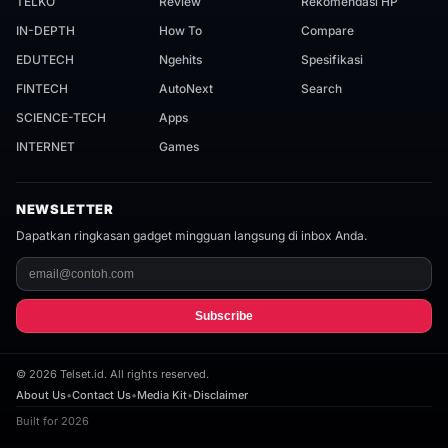
TELKO
Review
Rekomendasi HP
IN-DEPTH
How To
Compare
EDUTECH
Ngehits
Spesifikasi
FINTECH
AutoNext
Search
SCIENCE-TECH
Apps
INTERNET
Games
NEWSLETTER
Dapatkan ringkasan gadget mingguan langsung di inbox Anda.
Subscribe
©
2026
Telset.id. All rights reserved.
About Us
•
Contact Us
•
Media Kit
•
Disclaimer
Built for 2026