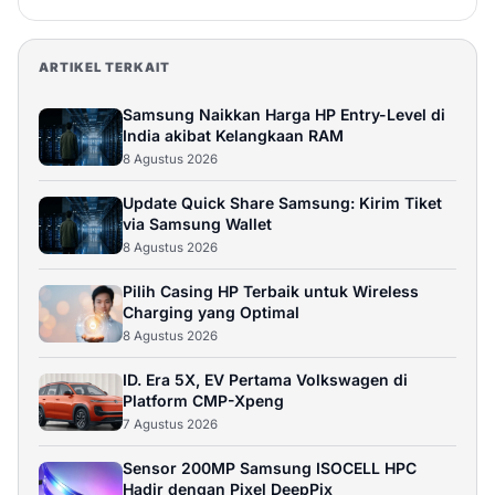
Rp 27.499.000
16GB / 1024GB
ARTIKEL TERKAIT
Beli
Samsung Naikkan Harga HP Entry-Level di
Samsung Galaxy S26 Ultra
India akibat Kelangkaan RAM
8 Agustus 2026
Rp 27.499.000
12GB / 512GB
Update Quick Share Samsung: Kirim Tiket
Beli
via Samsung Wallet
8 Agustus 2026
Pilih Casing HP Terbaik untuk Wireless
Charging yang Optimal
8 Agustus 2026
ID. Era 5X, EV Pertama Volkswagen di
Platform CMP-Xpeng
7 Agustus 2026
Sensor 200MP Samsung ISOCELL HPC
Hadir dengan Pixel DeepPix