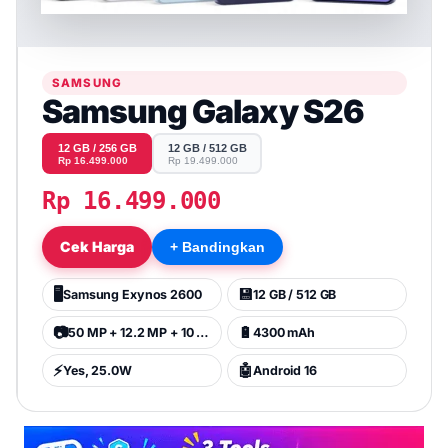
SAMSUNG
Samsung Galaxy S26
12 GB / 256 GB
12 GB / 512 GB
Rp 16.499.000
Rp 19.499.000
Rp 16.499.000
Cek Harga
+ Bandingkan
🖥️
💾
Samsung Exynos 2600
12 GB / 512 GB
📷
🔋
50 MP + 12.2 MP + 10 MP
4300 mAh
⚡
🤖
Yes, 25.0W
Android 16