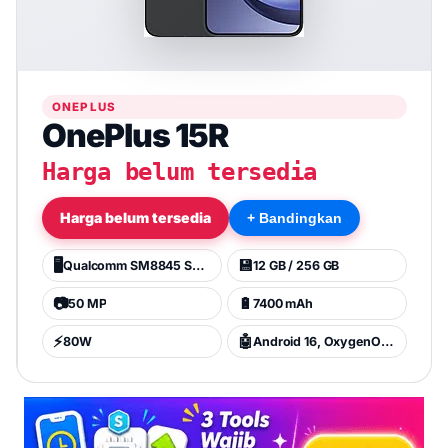
ONEPLUS
OnePlus 15R
Harga belum tersedia
Harga belum tersedia
+ Bandingkan
🖥️
💾
Qualcomm SM8845 Snapdragon 8 Gen 5 (3 nm)
12 GB / 256 GB
📷
🔋
50 MP
7400 mAh
⚡
🤖
80W
Android 16, OxygenOS 16