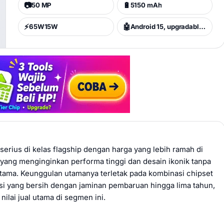
📷
🔋
50 MP
5150 mAh
⚡
🤖
65W15W
Android 15, upgradable to Android 16, Nothing OS 4.1, up to 5 major Android upgrades
serius di kelas flagship dengan harga yang lebih ramah di
yang menginginkan performa tinggi dan desain ikonik tanpa
tama. Keunggulan utamanya terletak pada kombinasi chipset
si yang bersih dengan jaminan pembaruan hingga lima tahun,
ilai jual utama di segmen ini.