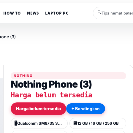
🔍
HOW TO
NEWS
LAPTOP PC
hone (3)
NOTHING
Nothing Phone (3)
Harga belum tersedia
Harga belum tersedia
+ Bandingkan
🖥️
💾
Qualcomm SM8735 Snapdragon 8s Gen 4 (4 nm)
12 GB / 16 GB / 256 GB