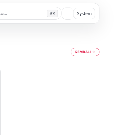
System
⌘K
KEMBALI →