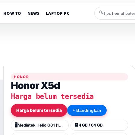
🔍
HOW TO
NEWS
LAPTOP PC
HONOR
Honor X5d
Harga belum tersedia
Harga belum tersedia
+ Bandingkan
🖥️
💾
Mediatek Helio G81 (12 nm)
4 GB / 64 GB