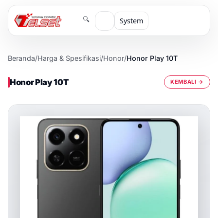
🔍
System
Beranda
/
Harga & Spesifikasi
/
Honor
/
Honor Play 10T
Honor Play 10T
KEMBALI →