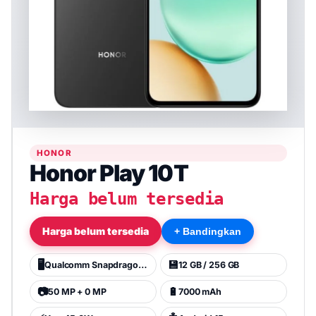
HONOR
Honor Play 10T
Harga belum tersedia
Harga belum tersedia
+ Bandingkan
🖥️
💾
Qualcomm Snapdragon 6s Gen3
12 GB / 256 GB
📷
🔋
50 MP + 0 MP
7000 mAh