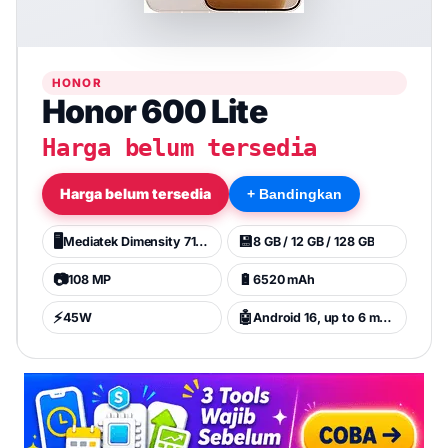
HONOR
Honor 600 Lite
Harga belum tersedia
Harga belum tersedia
+ Bandingkan
🖥️
💾
Mediatek Dimensity 7100 Elite (6 nm)
8 GB / 12 GB / 128 GB
📷
🔋
108 MP
6520 mAh
⚡
🤖
45W
Android 16, up to 6 major Android upgrades, MagicOS 10