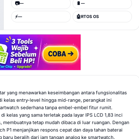
📷
🔋
—
—
⚡
🤖
—
RTOS OS
tar yang menawarkan keseimbangan antara fungsionalitas
i kelas entry-level hingga mid-range, perangkat ini
twatch sederhana tanpa embel-embel fitur rumit.
i kelas yang sama terletak pada layar IPS LCD 1,83 inci
, membuatnya tetap mudah dibaca di luar ruangan. Dengan
h P1 menjanjikan respons cepat dan daya tahan baterai
g baru beralih dari jam tangan analog ke smartwatch.