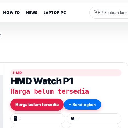
🔍
HOW TO
NEWS
LAPTOP PC
1
HMD
HMD Watch P1
Harga belum tersedia
Harga belum tersedia
+ Bandingkan
🖥️
💾
—
—