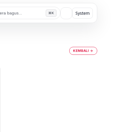
System
⌘K
KEMBALI →