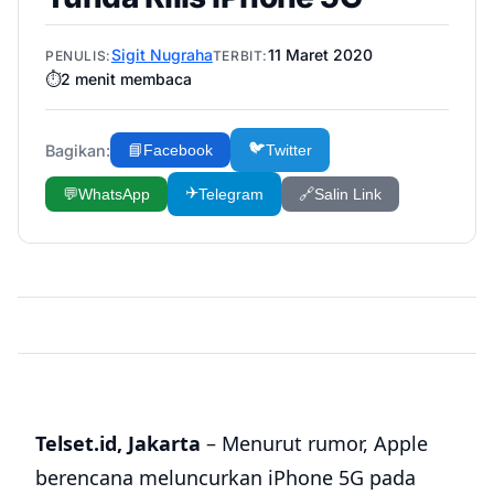
Sigit Nugraha
11 Maret 2020
PENULIS:
TERBIT:
⏱️
2
menit membaca
🐦
Bagikan:
📘
Facebook
Twitter
✈️
💬
WhatsApp
Telegram
🔗
Salin Link
Telset.id, Jakarta
– Menurut rumor, Apple
berencana meluncurkan iPhone 5G pada