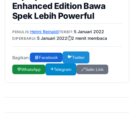
Enhanced Edition Bawa
Spek Lebih Powerful
Helmi Reinaldi
5 Januari 2022
PENULIS:
TERBIT:
5 Januari 2022
⏱️
2
menit membaca
DIPERBARUI:
🐦
Bagikan:
📘
Facebook
Twitter
✈️
💬
WhatsApp
Telegram
🔗
Salin Link