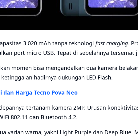
kapasitas 3.020 mAh tanpa teknologi
fast
charging
. P
kan port micro USB. Tepat di sebelahnya tersemat j
kan momen bisa mengandalkan dua kamera belakan
ketinggalan hadirnya dukungan LED Flash.
si dan Harga Tecno Pova Neo
depannya tertanam kamera 2MP. Urusan konektivitas
iFi 802.11 dan Bluetooth 4.2.
a varian warna, yakni Light Purple dan Deep Blue. 