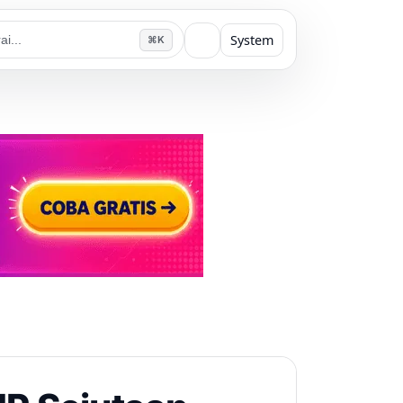
System
⌘K