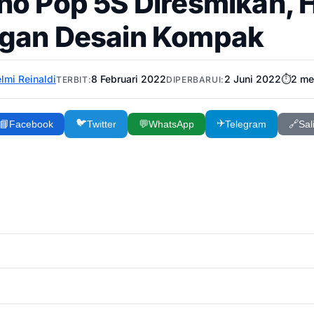
no Pop 5S Diresmikan, 
gan Desain Kompak
lmi Reinaldi
8 Februari 2022
2 Juni 2022
⏱️
2
me
TERBIT:
DIPERBARUI:
🐦
✈️
📘
Facebook
Twitter
💬
WhatsApp
Telegram
🔗
Sal