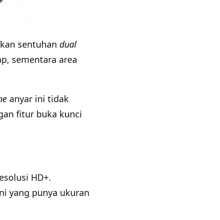
lkan sentuhan
dual
p, sementara area
ne
anyar ini tidak
gan fitur buka kunci
esolusi HD+.
ni yang punya ukuran