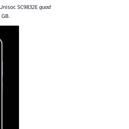
r Unisoc SC9832E
quad
 GB.