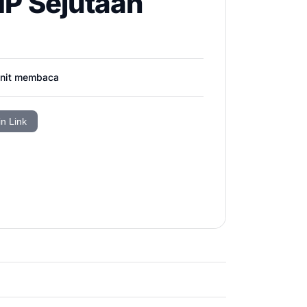
HP Sejutaan
nit membaca
in Link