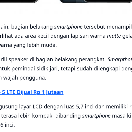
sain, bagian belakang
smartphone
tersebut menampi
lihat ada area kecil dengan lapisan warna
matte
gela
warna yang lebih muda.
grill speaker di bagian belakang perangkat.
Smarptho
uk pemindai sidik jari, tetapi sudah dilengkapi den
 wajah pengguna.
 5 LTE Dijual Rp 1 Jutaan
gusung layar LCD dengan luas 5,7 inci dan memiliki r
 terasa lebih kompak, dibanding
smartphone
masa ki
6 inci.