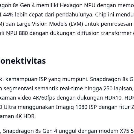
ragon 8s Gen 4 memiliki Hexagon NPU dengan memor
I 44% lebih cepat dari pendahulunya. Chip ini mend
) dan Large Vision Models (LVM) untuk pemrosesan 
kali NPU 880 dengan dukungan diffusion transformer 
onektivitas
iki kemampuan ISP yang mumpuni. Snapdragon 8s G
an segmentasi semantik real-time hingga 250 lapisan,
rekaman video 4K/60fps dengan dukungan HDR10, HD
0 Ultra menggunakan Imagiq 1080 ISP dengan fitur Ze
kaman 4K HDR.
as, Snapdragon 8s Gen 4 unggul dengan modem X75 