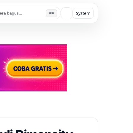
System
⌘K