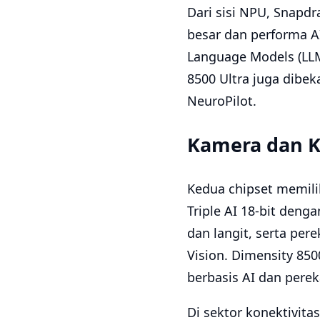
Dari sisi NPU, Snapd
besar dan performa A
Language Models (LLM
8500 Ultra juga dibe
NeuroPilot.
Kamera dan K
Kedua chipset memil
Triple AI 18-bit deng
dan langit, serta pe
Vision. Dimensity 850
berbasis AI dan pere
Di sektor konektivit