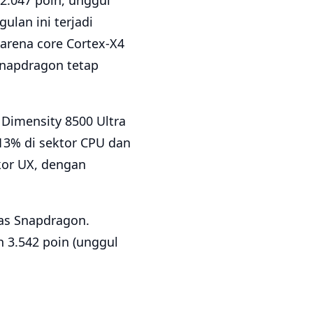
2.047 poin, unggul
ulan ini terjadi
karena core Cortex-X4
Snapdragon tetap
Dimensity 8500 Ultra
13% di sektor CPU dan
kor UX, dengan
tas Snapdragon.
h 3.542 poin (unggul