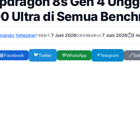
pdragon 8s Gen 4 Unggu
0 Ultra di Semua Benc
rnando Yehezkiel
7 Juni 2026
7 Juni 2026
⏱️
3
me
TERBIT:
DIPERBARUI:
🐦
✈️
📘
Facebook
Twitter
💬
WhatsApp
Telegram
🔗
Sal