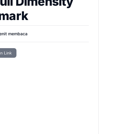
li Dimensity
hmark
nit membaca
in Link