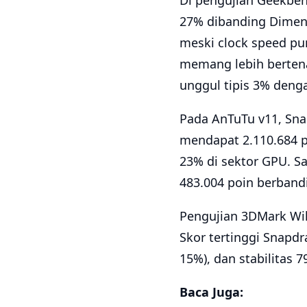
Di pengujian Geekben
27% dibanding Dimensi
meski clock speed pun
memang lebih bertena
unggul tipis 3% denga
Pada AnTuTu v11, Sna
mendapat 2.110.684 p
23% di sektor GPU. S
483.004 poin berband
Pengujian 3DMark Wil
Skor tertinggi Snapdr
15%), dan stabilitas 
Baca Juga: