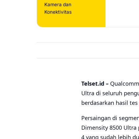
Kamera dan
Konektivitas
Telset.id –
Qualcomm S
Ultra di seluruh pen
berdasarkan hasil tes
Persaingan di segme
Dimensity 8500 Ultra 
4 yang sudah lebih du