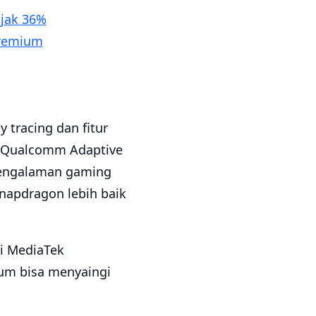
njak 36%
Premium
tracing dan fitur
a Qualcomm Adaptive
pengalaman gaming
Snapdragon lebih baik
i MediaTek
lum bisa menyaingi