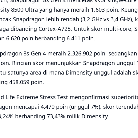
ch, Snapdragon 8s Gen 4 mencetak skor single-core 
ty 8500 Ultra yang hanya meraih 1.603 poin. Keungg
cak Snapdragon lebih rendah (3,2 GHz vs 3,4 GHz), 
ga dibanding Cortex-A725. Untuk skor multi-core, 
n 6.620 poin berbanding 6.411 poin.
pdragon 8s Gen 4 meraih 2.326.902 poin, sedangkan 
oin. Rincian skor menunjukkan Snapdragon unggul 
atu-satunya area di mana Dimensity unggul adalah s
ing 458.059 poin.
d Life Extreme Stress Test mengonfirmasi superiori
agon mencapai 4.470 poin (unggul 7%), skor terenda
79,24% berbanding 73,43% milik Dimensity.