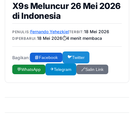
X9s Meluncur 26 Mei 2026
di Indonesia
Fernando Yehezkiel
18 Mei 2026
PENULIS:
TERBIT:
18 Mei 2026
⏱️
4
menit membaca
DIPERBARUI:
🐦
Bagikan:
📘
Facebook
Twitter
✈️
💬
WhatsApp
Telegram
🔗
Salin Link