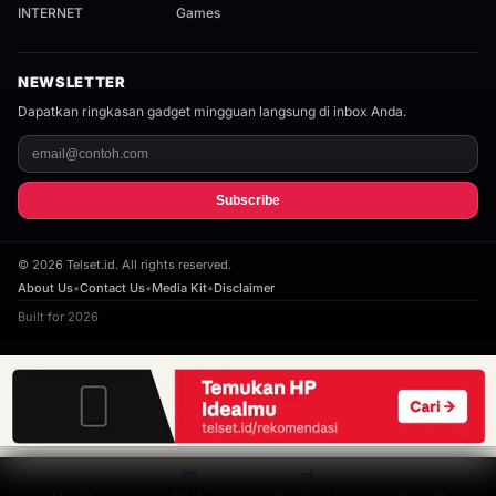
INTERNET
Games
NEWSLETTER
Dapatkan ringkasan gadget mingguan langsung di inbox Anda.
Subscribe
©
2026
Telset.id. All rights reserved.
About Us
•
Contact Us
•
Media Kit
•
Disclaimer
Built for 2026
⌂
▦
⇄
⌕