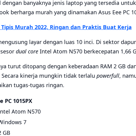
dengan banyaknya jenis laptop yang tersedia untu
book berharga murah yang dinamakan Asus Eee PC 1
 Tipis Murah 2022, Ringan dan Praktis Buat Kerja
engusung layar dengan luas 10 inci. Di sektor dapu
osesor
dual core
Intel Atom N570 berkecepatan 1,66 G
rnya turut ditopang dengan keberadaan RAM 2 GB d
Secara kinerja mungkin tidak terlalu
powerfull
, namu
kan tugas-tugas ringan.
e PC 1015PX
Intel Atom N570
Windows 7
2 GB