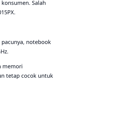
k konsumen. Salah
015PX.
r pacunya, notebook
Hz.
an memori
n tetap cocok untuk