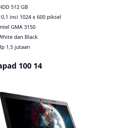
HDD 512 GB
10,1 inci 1024 x 600 piksel
Intel GMA 3150
White dan Black
Rp 1,5 jutaan
apad 100 14