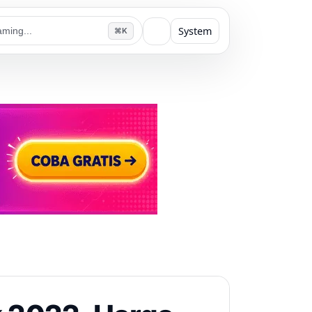
System
⌘K