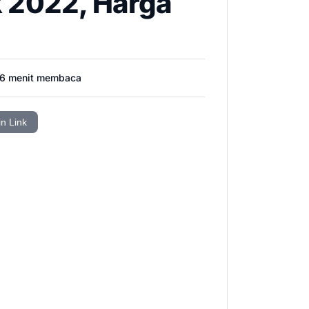
 2022, Harga
6
menit membaca
in Link