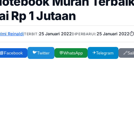
Notebook Murah Terbaik
ai Rp 1 Jutaan
lmi Reinaldi
25 Januari 2022
25 Januari 2022
⏱️
TERBIT:
DIPERBARUI:
🐦
✈️
📘
Facebook
Twitter
💬
WhatsApp
Telegram
🔗
Sal