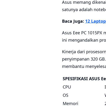
Asus memang dikenal 
satunya adalah note
Baca Juga:
12 Laptop
Asus Eee PC 1015PX m
ini mengandalkan pr
Kinerja dari proseso
penyimpanan 320 GB. 
membantu menyelesai
SPESIFIKASI ASUS Ee
CPU
OS
Memori