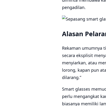
diminta membawa kac
pengadilan.
Alasan Pelar
Rekaman umumnya tida
secara eksplisit men
menyiarkan, atau men
lorong, kapan pun at
dilarang.”
Smart glasses memud
perlu mengangkat ka
biasanya memiliki l