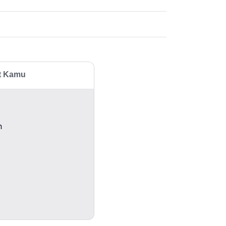
at Kamu
n