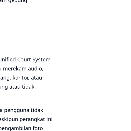
lam gedung
Unified Court System
au merekam audio,
ng, kantor, atau
ng atau tidak,
a pengguna tidak
skipun perangkat ini
pengambilan foto