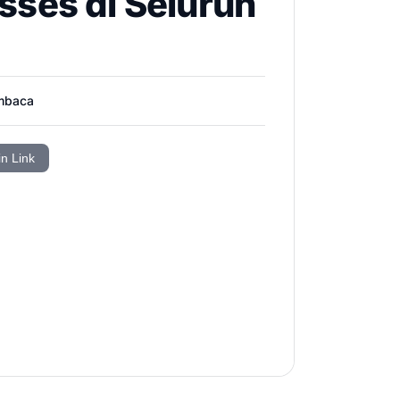
sses di Seluruh
mbaca
in Link