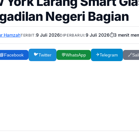
 York Larang Smart Gla
gadilan Negeri Bagian
ur Hamzah
9 Juli 2026
9 Juli 2026
⏱️
3
menit me
TERBIT:
DIPERBARUI:
🐦
✈️
📘
Facebook
Twitter
💬
WhatsApp
Telegram
🔗
Sal