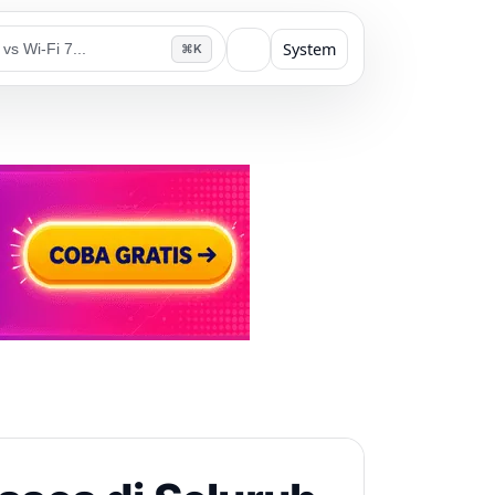
System
⌘K