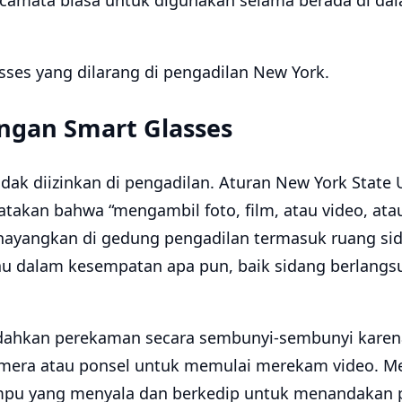
amata biasa untuk digunakan selama berada di da
angan Smart Glasses
k diizinkan di pengadilan. Aturan New York State 
yatakan bahwa “mengambil foto, film, atau video, at
ayangkan di gedung pengadilan termasuk ruang sida
au dalam kesempatan apa pun, baik sidang berlangsu
ahkan perekaman secara sembunyi-sembunyi karen
mera atau ponsel untuk memulai merekam video. Me
ampu yang menyala dan berkedip untuk menandakan 