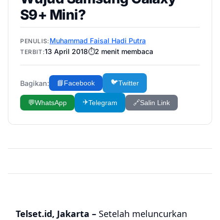
S9+ Mini?
Muhammad Faisal Hadi Putra
PENULIS:
13 April 2018
⏱️
2
menit membaca
TERBIT:
🐦
Bagikan:
📘
Facebook
Twitter
✈️
💬
WhatsApp
Telegram
🔗
Salin Link
Telset.id, Jakarta –
Setelah meluncurkan