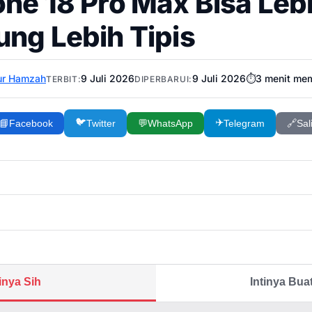
one 18 Pro Max Bisa Leb
ung Lebih Tipis
ur Hamzah
9 Juli 2026
9 Juli 2026
⏱️
3
menit me
TERBIT:
DIPERBARUI:
🐦
✈️
📘
Facebook
Twitter
💬
WhatsApp
Telegram
🔗
Sal
tinya Sih
Intinya Bu