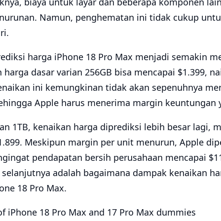
iknya, biaya untuk layar dan beberapa komponen lain
enurunan. Namun, penghematan ini tidak cukup un
i.
prediksi harga iPhone 18 Pro Max menjadi semakin m
 harga dasar varian 256GB bisa mencapai $1.399, nai
enaikan ini kemungkinan tidak akan sepenuhnya men
hingga Apple harus menerima margin keuntungan ya
n 1TB, kenaikan harga diprediksi lebih besar lagi,
1.899. Meskipun margin per unit menurun, Apple dip
ingat pendapatan bersih perusahaan mencapai $11
n selanjutnya adalah bagaimana dampak kenaikan har
one 18 Pro Max.