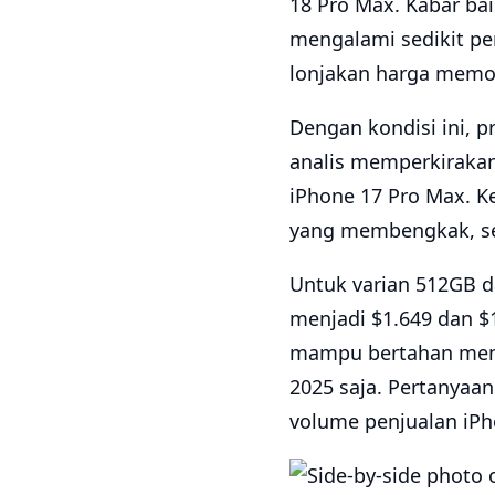
18 Pro Max. Kabar ba
mengalami sedikit p
lonjakan harga memor
Dengan kondisi ini, 
analis memperkirakan
iPhone 17 Pro Max. K
yang membengkak, se
Untuk varian 512GB da
menjadi $1.649 dan $
mampu bertahan meng
2025 saja. Pertanyaa
volume penjualan iPh