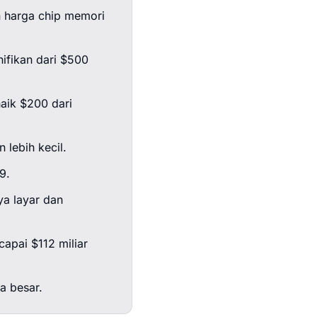
n harga chip memori
nifikan dari $500
aik $200 dari
 lebih kecil.
9.
ya layar dan
apai $112 miliar
a besar.