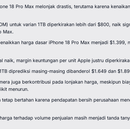
hone 18 Pro Max melonjak drastis, terutama karena kenaika
BOM) untuk varian 1TB diperkirakan lebih dari $800, naik sig
o Max.
menaikkan harga dasar iPhone 18 Pro Max menjadi $1.399, n
l naik, margin keuntungan per unit Apple justru diperkirakan
1TB diprediksi masing-masing dibanderol $1.649 dan $1.89
mera juga berkontribusi pada lonjakan harga, meskipun bia
ikit menurun.
n tetap bertahan karena pendapatan bersih perusahaan menc
arga terhadap volume penjualan masih menjadi tanda tany