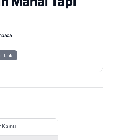
ih Mahal Tapi
mbaca
in Link
at Kamu