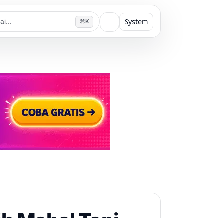
System
⌘K