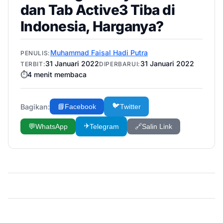
dan Tab Active3 Tiba di
Indonesia, Harganya?
Muhammad Faisal Hadi Putra
PENULIS:
31 Januari 2022
31 Januari 2022
TERBIT:
DIPERBARUI:
⏱️
4
menit membaca
🐦
Bagikan:
📘
Facebook
Twitter
✈️
💬
WhatsApp
Telegram
🔗
Salin Link