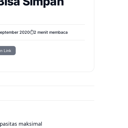
 Bisa Simpan
September 2020
⏱️
2
menit membaca
in Link
pasitas maksimal