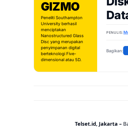
Dis
GIZMO
Dat
Peneliti Southampton
University berhasil
menciptakan
Mu
PENULIS:
Nanostructured Glass
Disc yang merupakan
penyimpanan digital
Bagikan:
berteknologi Five-
dimensional atau 5D.
Telset.id, Jakarta –
B