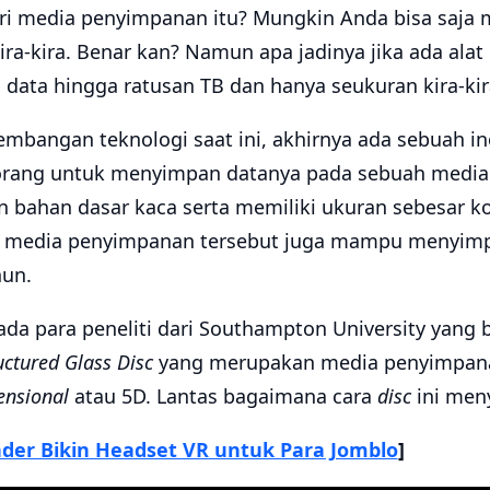
ri media penyimpanan itu? Mungkin Anda bisa saja
ira-kira. Benar kan? Namun apa jadinya jika ada ala
data hingga ratusan TB dan hanya seukuran kira-kira
embangan teknologi saat ini, akhirnya ada sebuah in
rang untuk menyimpan datanya pada sebuah medi
 bahan dasar kaca serta memiliki ukuran sebesar k
u, media penyimpanan tersebut juga mampu menyimp
hun.
ada para peneliti dari Southampton University yang b
ctured Glass Disc
yang merupakan media penyimpana
ensional
atau 5D. Lantas bagaimana cara
disc
ini men
nder Bikin Headset VR untuk Para Jomblo
]