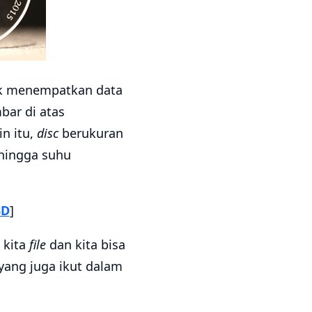
k menempatkan data
bar di atas
n itu,
disc
berukuran
 hingga suhu
3D
]
 kita
file
dan kita bisa
yang juga ikut dalam