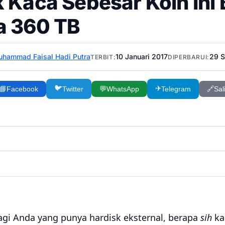
k Kaca Sebesar Koin Ini
a 360 TB
hammad Faisal Hadi Putra
10 Januari 2017
29 
TERBIT:
DIPERBARUI:
🐦
✈️
📘
Facebook
Twitter
💬
WhatsApp
Telegram
🔗
Sal
agi Anda yang punya hardisk eksternal, berapa
sih
ka