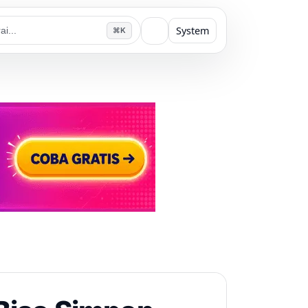
System
⌘K