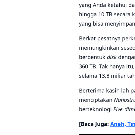
yang Anda ketahui da
hingga 10 TB secara k
yang bisa menyimpan 
Berkat pesatnya perk
memungkinkan seseo
berbentuk
disk
dengan
360 TB. Tak hanya it
selama 13,8 miliar ta
Berterima kasih lah p
menciptakan
Nanostru
berteknologi
Five-dim
[Baca Juga:
Aneh, Ti