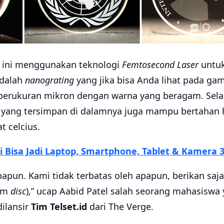
ti ini menggunakan teknologi
Femtosecond Laser
untu
adalah
nanograting
yang jika bisa Anda lihat pada gam
k berukuran mikron dengan warna yang beragam. Selai
ta yang tersimpan di dalamnya juga mampu bertahan
t celcius.
i Bisa Jadi Laptop, Smartphone, Tablet & Kamera 
apun. Kami tidak terbatas oleh apapun, berikan saja
lam
disc
),” ucap Aabid Patel salah seorang mahasiswa 
dilansir
Tim Telset.id
dari The Verge.