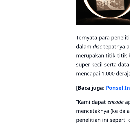
Ternyata para peneli
dalam
disc
tepatnya 
merupakan titik-titi
super kecil serta da
mencapai 1.000 deraja
[
Baca juga:
Ponsel In
“Kami dapat
encode
ap
mencetaknya (ke da
penelitian ini seperti 