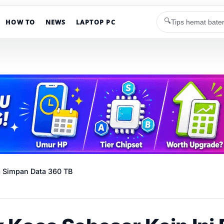
🔍
HOW TO
NEWS
LAPTOP PC
sa Simpan Data 360 TB