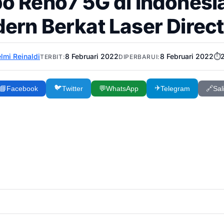
o Reno7 5G di Indonesi
ern Berkat Laser Direc
lmi Reinaldi
8 Februari 2022
8 Februari 2022
⏱️
TERBIT:
DIPERBARUI:
🐦
✈️
📘
Facebook
Twitter
💬
WhatsApp
Telegram
🔗
Sal