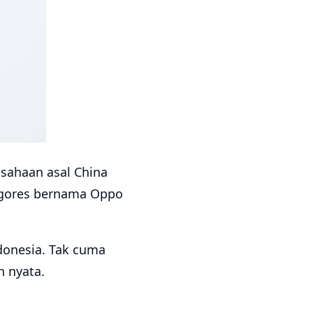
sahaan asal China
n gores bernama Oppo
donesia. Tak cuma
h nyata.