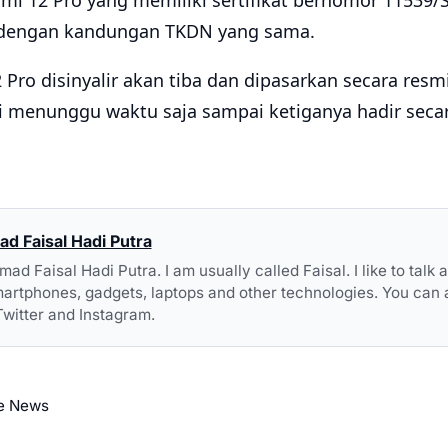
i 12 Pro yang memiliki sertifikat bernomor 11539/S
 dengan kandungan TKDN yang sama.
 Pro disinyalir akan tiba dan dipasarkan secara resmi
gai menunggu waktu saja sampai ketiganya hadir secar
 Faisal Hadi Putra
 Faisal Hadi Putra. I am usually called Faisal. I like to talk
artphones, gadgets, laptops and other technologies. You can 
Twitter and Instagram.
e News