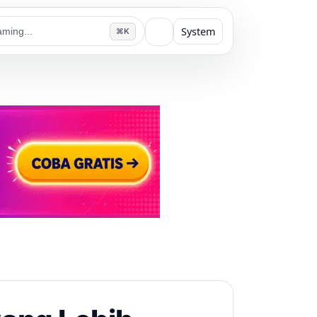
System
⌘K