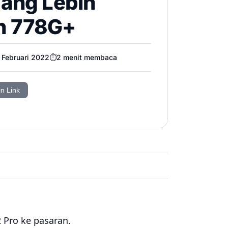
yang Lebih
on 778G+
 Februari 2022
⏱️
2
menit membaca
in Link
 Pro ke pasaran.