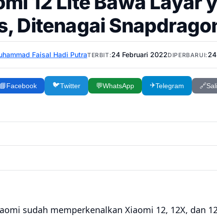
omi 12 Lite Bawa Layar 
s, Ditenagai Snapdrag
hammad Faisal Hadi Putra
24 Februari 2022
24
TERBIT:
DIPERBARUI:
🐦
✈️
📘
Facebook
Twitter
💬
WhatsApp
Telegram
🔗
Sal
aomi sudah memperkenalkan Xiaomi 12, 12X, dan 12