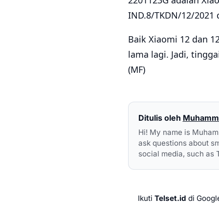
2201123G adalah Xiaom
IND.8/TKDN/12/2021
Baik Xiaomi 12 dan 12
lama lagi. Jadi, ting
(MF)
Ditulis oleh
Muhammad
Hi! My name is Muhammad
ask questions about sm
social media, such as 
Ikuti
Telset.id
di Googl