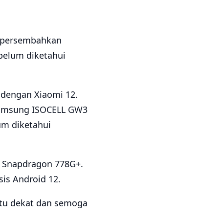
dipersembahkan
 belum diketahui
 dengan Xiaomi 12.
Samsung ISOCELL GW3
um diketahui
or Snapdragon 778G+.
sis Android 12.
ktu dekat dan semoga