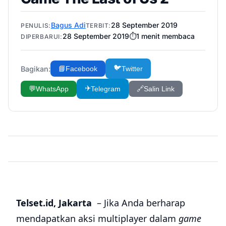
Bagus Adi
28 September 2019
PENULIS:
TERBIT:
28 September 2019
⏱️
1
menit membaca
DIPERBARUI:
🐦
Bagikan:
📘
Facebook
Twitter
✈️
💬
WhatsApp
Telegram
🔗
Salin Link
Telset.id, Jakarta
– Jika Anda berharap
mendapatkan aksi multiplayer dalam
game