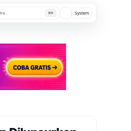
System
⌘K