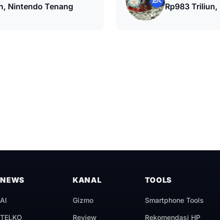
n, Nintendo Tenang
Rp983 Triliun,
Privat
NEWS
KANAL
TOOLS
AI
Gizmo
Smartphone Tools
TELKO
Review
Rekomendasi HP