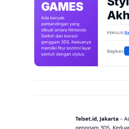
Sty
GAMES
Akhi
Ada banyak
perbandingan yang
dibuat antara Nintendo
Ba
PENULIS:
Switch dan konsol
genggam 3DS. Keduanya
memiliki fitur kontrol layar
Bagikan:
sentuh dengan stylus.
Telset.id, Jakarta
– A
genggam 3DS. Keduany