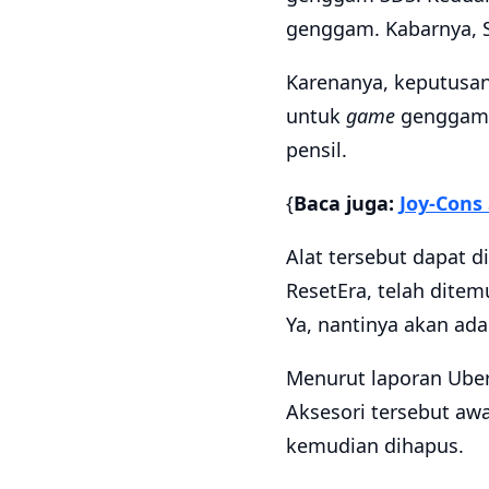
genggam. Kabarnya, S
Karenanya, keputusan
untuk
game
genggam s
pensil.
{
Baca juga:
Joy-Cons 
Alat tersebut dapat
ResetEra, telah dite
Ya, nantinya akan ada
Menurut laporan Uberg
Aksesori tersebut awa
kemudian dihapus.