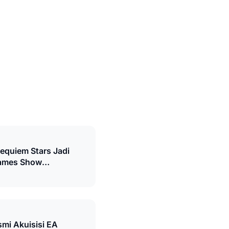
Requiem Stars Jadi
Games Show
26
smi Akuisisi EA