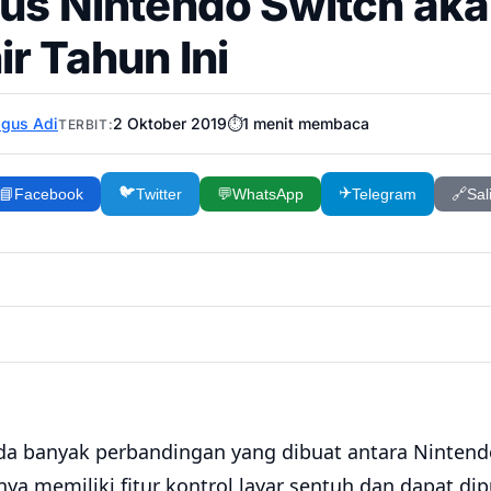
lus Nintendo Switch ak
r Tahun Ini
gus Adi
2 Oktober 2019
⏱️
1
menit membaca
TERBIT:
🐦
✈️
📘
Facebook
Twitter
💬
WhatsApp
Telegram
🔗
Sal
da banyak perbandingan yang dibuat antara Nintend
a memiliki fitur kontrol layar sentuh dan dapat di