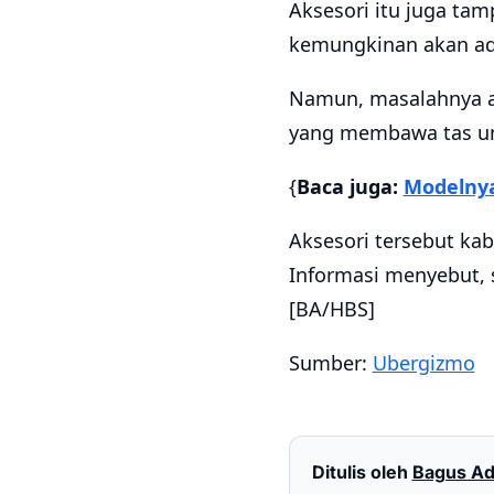
Aksesori itu juga ta
kemungkinan akan ad
Namun, masalahnya a
yang membawa tas un
{
Baca juga:
Modelnya
Aksesori tersebut ka
Informasi menyebut, s
[BA/HBS]
Sumber:
Ubergizmo
Ditulis oleh
Bagus Ad