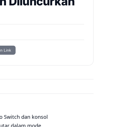
an Diluncurkan
in Link
o Switch dan konsol
putar dalam mode