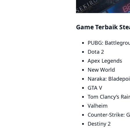
Game Terbaik Stea
PUBG: Battlegro
Dota 2
Apex Legends
New World
Naraka: Bladepoi
GTA V
Tom Clancy’s Rai
Valheim
Counter-Strike: G
Destiny 2