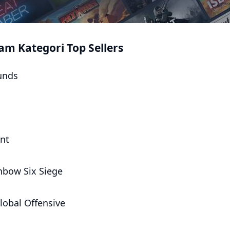
m Kategori Top Sellers
unds
nt
nbow Six Siege
lobal Offensive