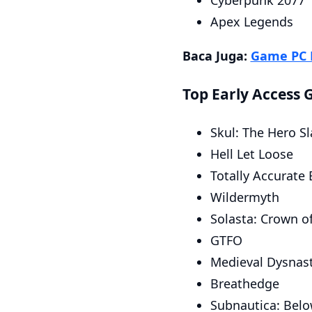
Cyberpunk 2077
Apex Legends
Baca Juga:
Game PC R
Top Early Access 
Skul: The Hero Sl
Hell Let Loose
Totally Accurate 
Wildermyth
Solasta: Crown o
GTFO
Medieval Dysnas
Breathedge
Subnautica: Belo