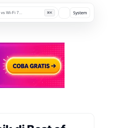
System
⌘K