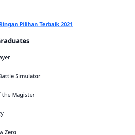
ingan Pilihan Terbaik 2021
Graduates
ayer
Battle Simulator
f the Magister
ty
w Zero