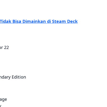
Tidak Bisa Dimainkan di Steam Deck
r 22
ndary Edition
lage
V