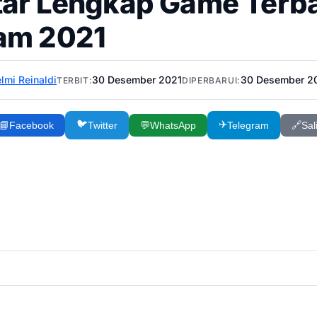
tar Lengkap Game Terbai
am 2021
lmi Reinaldi
30 Desember 2021
30 Desember 2
TERBIT:
DIPERBARUI:
🐦
✈️
📘
Facebook
Twitter
💬
WhatsApp
Telegram
🔗
Sal