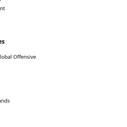
nt
es
lobal Offensive
unds