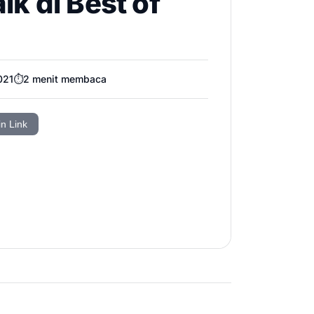
k di Best of
021
⏱️
2
menit membaca
in Link