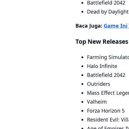
Battlefield 2042
Dead by Daylight
Baca Juga:
Game Ini 
Top New Releases
Farming Simulato
Halo Infinite
Battlefield 2042
Outriders
Mass Effect Lege
Valheim
Forza Horizon 5
Resident Evil: Vil
Age of Empires I