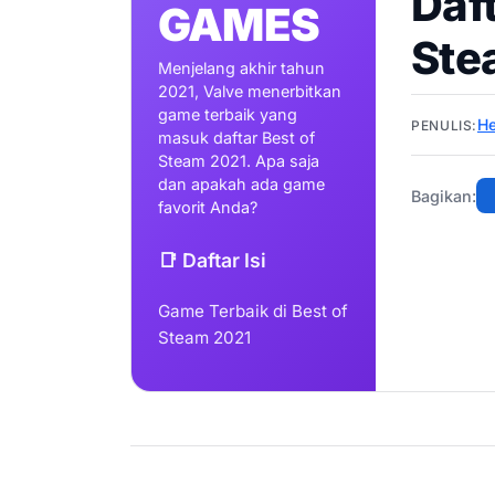
Daf
GAMES
Ste
Menjelang akhir tahun
2021, Valve menerbitkan
game terbaik yang
He
PENULIS:
masuk daftar Best of
Steam 2021. Apa saja
dan apakah ada game
Bagikan:
favorit Anda?
📑 Daftar Isi
Game Terbaik di Best of
Steam 2021