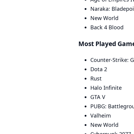
Naraka: Bladepoi
New World
Back 4 Blood
Most Played Gam
Counter-Strike: G
Dota 2
Rust
Halo Infinite
GTA V
PUBG: Battlegro
Valheim
New World