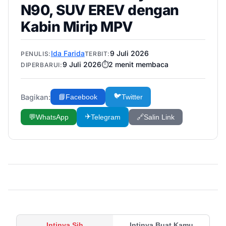
N90, SUV EREV dengan
Kabin Mirip MPV
Ida Farida
9 Juli 2026
PENULIS:
TERBIT:
9 Juli 2026
⏱️
2
menit membaca
DIPERBARUI:
🐦
Bagikan:
📘
Facebook
Twitter
✈️
💬
WhatsApp
Telegram
🔗
Salin Link
Intinya Sih
Intinya Buat Kamu