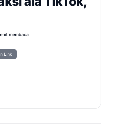
ksi ala TikTok,
enit membaca
in Link