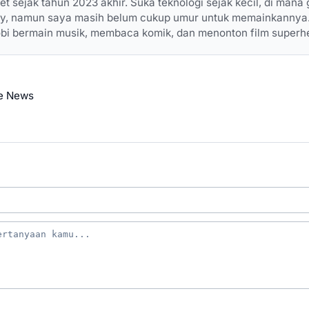
set sejak tahun 2023 akhir. Suka teknologi sejak kecil, di mana
dy, namun saya masih belum cukup umur untuk memainkannya.
hobi bermain musik, membaca komik, dan menonton film superh
e News