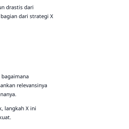
n drastis dari
agian dari strategi X
an bagaimana
hankan relevansinya
unanya.
, langkah X ini
kuat.