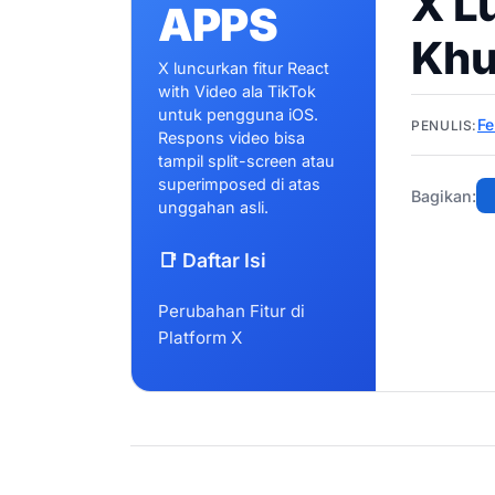
X L
APPS
Khu
X luncurkan fitur React
with Video ala TikTok
untuk pengguna iOS.
Fe
PENULIS:
Respons video bisa
tampil split-screen atau
superimposed di atas
Bagikan:
unggahan asli.
📑 Daftar Isi
Perubahan Fitur di
Platform X