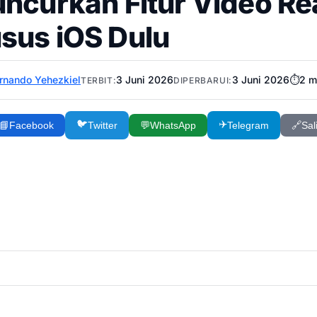
uncurkan Fitur Video Rea
sus iOS Dulu
rnando Yehezkiel
3 Juni 2026
3 Juni 2026
⏱️
2
m
TERBIT:
DIPERBARUI:
🐦
✈️
📘
Facebook
Twitter
💬
WhatsApp
Telegram
🔗
Sal