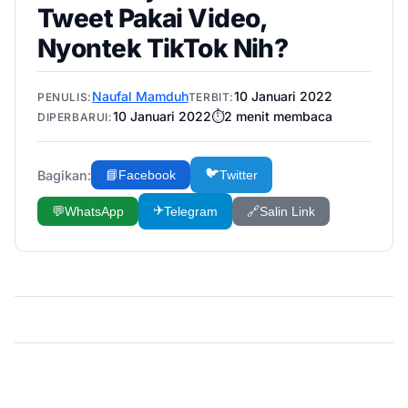
Tweet Pakai Video,
Nyontek TikTok Nih?
Naufal Mamduh
10 Januari 2022
PENULIS:
TERBIT:
10 Januari 2022
⏱️
2
menit membaca
DIPERBARUI:
🐦
Bagikan:
📘
Facebook
Twitter
✈️
💬
WhatsApp
Telegram
🔗
Salin Link