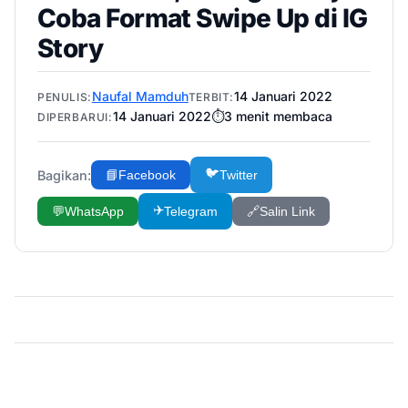
Coba Format Swipe Up di IG
Story
Naufal Mamduh
14 Januari 2022
PENULIS:
TERBIT:
14 Januari 2022
⏱️
3
menit membaca
DIPERBARUI:
🐦
Bagikan:
📘
Facebook
Twitter
✈️
💬
WhatsApp
Telegram
🔗
Salin Link