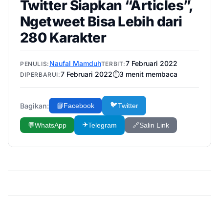
Twitter Siapkan “Articles”,
Ngetweet Bisa Lebih dari
280 Karakter
Naufal Mamduh
7 Februari 2022
PENULIS:
TERBIT:
7 Februari 2022
⏱️
3
menit membaca
DIPERBARUI:
🐦
Bagikan:
📘
Facebook
Twitter
✈️
💬
WhatsApp
Telegram
🔗
Salin Link