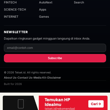
FINTECH
AutoNext
Search
SCIENCE-TECH
Apps
INTERNET
Games
NEWSLETTER
Dapatkan ringkasan gadget mingguan langsung di inbox Anda.
Subscribe
©
2026
Telset.id. All rights reserved.
About Us
•
Contact Us
•
Media Kit
•
Disclaimer
Built for 2026