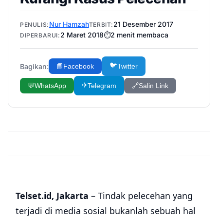
Nur Hamzah
21 Desember 2017
PENULIS:
TERBIT:
2 Maret 2018
⏱️
2
menit membaca
DIPERBARUI:
🐦
Bagikan:
📘
Facebook
Twitter
✈️
💬
WhatsApp
Telegram
🔗
Salin Link
Telset.id, Jakarta
– Tindak pelecehan yang
terjadi di media sosial bukanlah sebuah hal