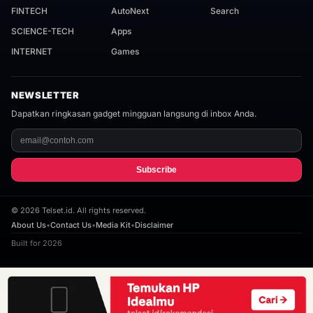
FINTECH
AutoNext
Search
SCIENCE-TECH
Apps
INTERNET
Games
NEWSLETTER
Dapatkan ringkasan gadget mingguan langsung di inbox Anda.
Subscribe
©
2026
Telset.id. All rights reserved.
About Us
•
Contact Us
•
Media Kit
•
Disclaimer
Built for 2026