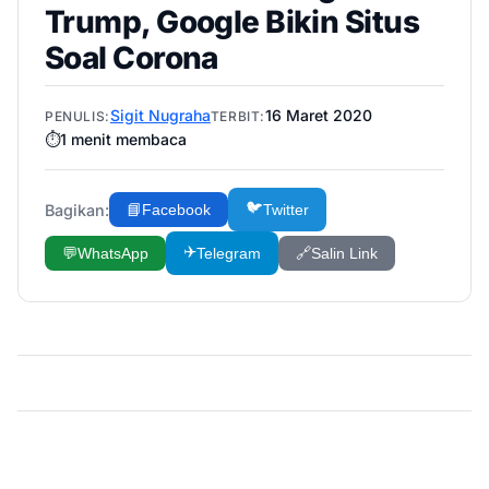
Trump, Google Bikin Situs
Soal Corona
Sigit Nugraha
16 Maret 2020
PENULIS:
TERBIT:
⏱️
1
menit membaca
🐦
Bagikan:
📘
Facebook
Twitter
✈️
💬
WhatsApp
Telegram
🔗
Salin Link