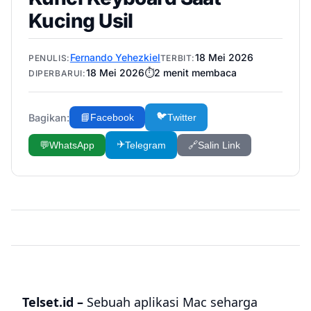
Kucing Usil
Fernando Yehezkiel
18 Mei 2026
PENULIS:
TERBIT:
18 Mei 2026
⏱️
2
menit membaca
DIPERBARUI:
🐦
Bagikan:
📘
Facebook
Twitter
✈️
💬
WhatsApp
Telegram
🔗
Salin Link
Telset.id –
Sebuah aplikasi Mac seharga