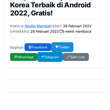
Korea Terbaik di Android
2022, Gratis!
Naufal Mamduh
28 Februari 2022
PENULIS:
TERBIT:
28 Februari 2022
⏱️
5
menit membaca
DIPERBARUI:
🐦
Bagikan:
📘
Facebook
Twitter
✈️
💬
WhatsApp
Telegram
🔗
Salin Link