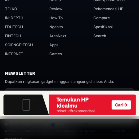
TELKO
Review
Rekomendasi HP
IN-DEPTH
How To
Compare
EDUTECH
Ngehits
Spesifikasi
FINTECH
AutoNext
Search
SCIENCE-TECH
Apps
INTERNET
Games
NEWSLETTER
Dapatkan ringkasan gadget mingguan langsung di inbox Anda.
Subscribe
⌂
▦
⇄
⌕
©
2026
Telset.id. All rights reserved.
Home
Spek
Compare
Search
About Us
•
Contact Us
•
Media Kit
•
Disclaimer
Built for 2026