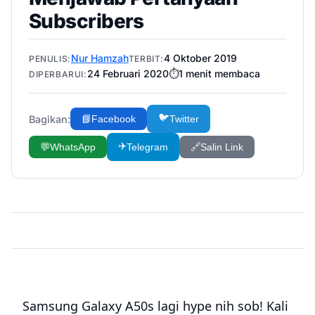
Subscribers
Nur Hamzah
4 Oktober 2019
PENULIS:
TERBIT:
24 Februari 2020
⏱️
1
menit membaca
DIPERBARUI:
🐦
Bagikan:
📘
Facebook
Twitter
✈️
💬
WhatsApp
Telegram
🔗
Salin Link
Samsung Galaxy A50s lagi hype nih sob! Kali