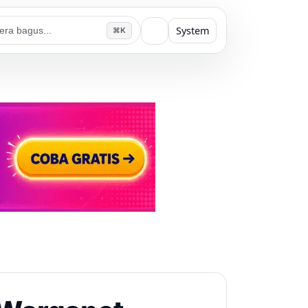
System
⌘K