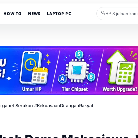
🔍
HOW TO
NEWS
LAPTOP PC
ganet Serukan #KekuasaanDitanganRakyat