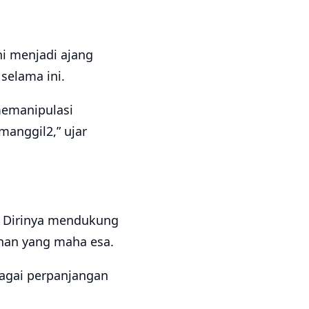
i menjadi ajang
selama ini.
memanipulasi
anggil2,” ujar
. Dirinya mendukung
uhan yang maha esa.
bagai perpanjangan