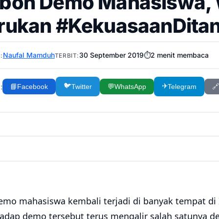
boh Demo Mahasiswa, 
rukan #KekuasaanDita
Naufal Mamduh
30 September 2019
⏱️
2
menit membaca
:
TERBIT:
🐦
✈️
:
📘
Facebook
Twitter
💬
WhatsApp
Telegram
🔗
emo mahasiswa kembali terjadi di banyak tempat di 
hadap demo tersebut terus mengalir salah satunya d