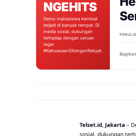
He
NGEHITS
Se
Demo mahasiswa kembali
terjadi di banyak tempat. Di
media sosial, dukungan
PENULIS
terhadap dengan seruan
tagar
#KekuasaanDitanganRakyat.
Bagikan
Telset.id, Jakarta
– D
sosial, dukungan ter