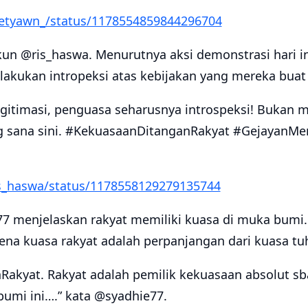
rsetyawn_/status/1178554859844296704
un @ris_haswa. Menurutnya aksi demonstrasi hari in
akukan intropeksi atas kebijakan yang mereka buat 
legitimasi, penguasa seharusnya introspeksi! Bukan 
 sana sini. #KekuasaanDitanganRakyat #GejayanMem
ris_haswa/status/1178558129279135744
7 menjelaskan rakyat memiliki kuasa di muka bumi
rena kuasa rakyat adalah perpanjangan dari kuasa t
akyat. Rakyat adalah pemilik kekuasaan absolut s
umi ini….” kata @syadhie77.