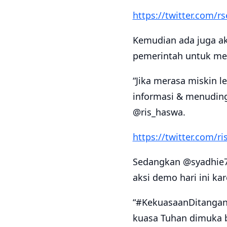
https://twitter.com/
Kemudian ada juga ak
pemerintah untuk mel
“Jika merasa miskin 
informasi & menuding
@ris_haswa.
https://twitter.com/
Sedangkan @syadhie7
aksi demo hari ini ka
“#KekuasaanDitanganR
kuasa Tuhan dimuka b