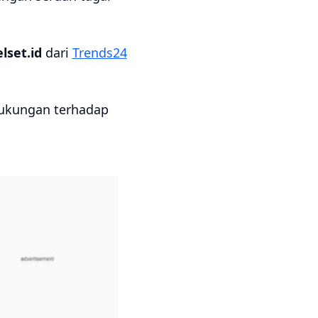
elset.id
dari
Trends24
dukungan terhadap