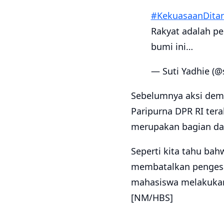
#KekuasaanDita
Rakyat adalah p
bumi ini…
— Suti Yadhie (@
Sebelumnya aksi demo
Paripurna DPR RI tera
merupakan bagian dari
Seperti kita tahu ba
membatalkan pengesa
mahasiswa melakukan
[NM/HBS]