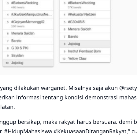
yang dilakukan warganet. Misalnya saja akun @rse
ikan informasi tentang kondisi demonstrasi mahasi
latan.
anggup bersikap, maka rakyat harus bersuara. demi 
r. #HidupMahasiswa #KekuasaanDitanganRakyat,” cu