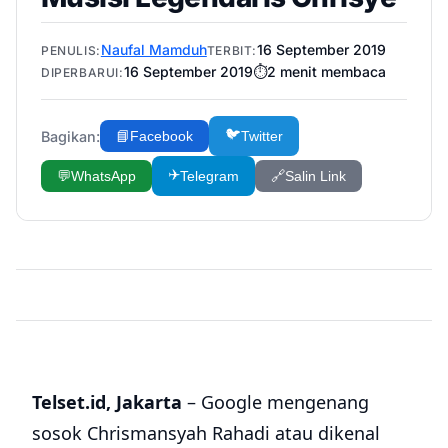
Naufal Mamduh
16 September 2019
PENULIS:
TERBIT:
16 September 2019
⏱️
2
menit membaca
DIPERBARUI:
🐦
Bagikan:
📘
Facebook
Twitter
✈️
💬
WhatsApp
Telegram
🔗
Salin Link
Telset.id, Jakarta
– Google mengenang
sosok Chrismansyah Rahadi atau dikenal